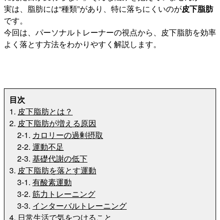
実は、脂肪には“種類”があり、特に落ちにくいのが
皮下脂肪
です。
今回は、パーソナルトレーナーの視点から、皮下脂肪を効率
よく落とす方法をわかりやすく解説します。
目次
1.
皮下脂肪とは？
2.
皮下脂肪が増える原因
2-1.
カロリーの過剰摂取
2-2.
運動不足
2-3.
基礎代謝の低下
3.
皮下脂肪を落とす運動
3-1.
有酸素運動
3-2.
筋力トレーニング
3-3.
インターバルトレーニング
4.
日常生活で気をつけること