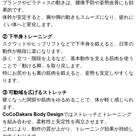
プランクやピラティスの動きは、腰痛予防や姿勢改善にも効
果的です。
体幹が安定すると、腕や脚の動きもスムーズになり、疲れに
くい体へと変化します。
② 下半身トレーニング
スクワットやヒップリフトなどで下半身を鍛えると、日常の
動作が格段に楽になります。
歩く・立つ・階段を上るなど、基本動作を支える筋肉を使う
ことで「動ける脚」を取り戻します。
特にお尻やもも裏の筋肉を鍛えると、姿勢も安定しやすくな
ります。
③ 可動域を広げるストレッチ
硬くなった関節や筋肉をゆるめることで、体が軽く感じられ
ます。
CoCoDakara Body Design
ではストレッチとトレーニング
を組み合わせ、柔軟性と安定性を両立させます。
これにより、動作の質が上がり、トレーニング効果が持続し
やすくなります。