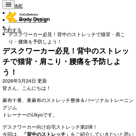
HOME
/
トレーナーブログ
/
予約する
デスクワーカー必見！背中のストレッチで猫背・肩こ
り・腰痛を予防しよう！
デスクワーカー必見！背中のストレッ
チで猫背・肩こり・腰痛を予防しよ
う！
2026年3月24日
更新
皆さん、こんにちは！
麻布十番、東麻布のストレッチ整体＆パーソナルトレーニン
グジム
トレーナーのUkyoです。
デスクワーカー向け自宅ストレッチ第2弾！
今回は、
「背中のストレッチ」
をご紹介していきたいと思い