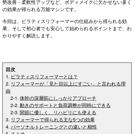
勢改善・柔軟性アップなど、ボディメイクに欠かせない多く
の効果が得られる万能マシンです。
今回は、ピラティスリフォーマーの仕組みから得られる効
果、そして初心者でも安心して始められるポイントまで、わ
かりやすく解説します。
目次
1.
ピラティスリフォーマーとは？
2.
リフォーマーが「見た目以上にすごい」と言われる理
由
2-1.
体幹の深層筋にしっかりアプローチ
2-2.
動きのサポートと負荷調整が同時にできる
2-3.
関節に優しく、リハビリにも使える
3.
リフォーマーで得られる主な5つの効果
4.
パーソナルトレーニングとの違いと相性
5.
まとめ