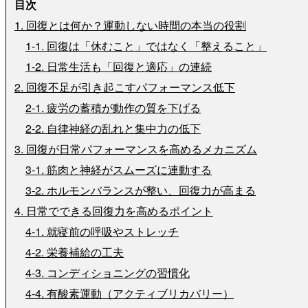
目次
1. 回復とは何か？運動しない時間の本当の役割
1-1. 回復は「休むこと」ではなく「整えること」
1-2. 日常生活も「回復と適応」の連続
2. 回復不足が引き起こすパフォーマンス低下
2-1. 疲労の蓄積が動作の質を下げる
2-2. 自律神経の乱れと集中力の低下
3. 回復が日常パフォーマンスを高めるメカニズム
3-1. 筋肉と神経がスムーズに連動する
3-2. ホルモンバランスが整い、回復力が高まる
4. 日常でできる回復力を高めるポイント
4-1. 就寝前の呼吸やストレッチ
4-2. 栄養補給の工夫
4-3. コンディショニングの習慣化
4-4. 有酸素運動（アクティブリカバリー）