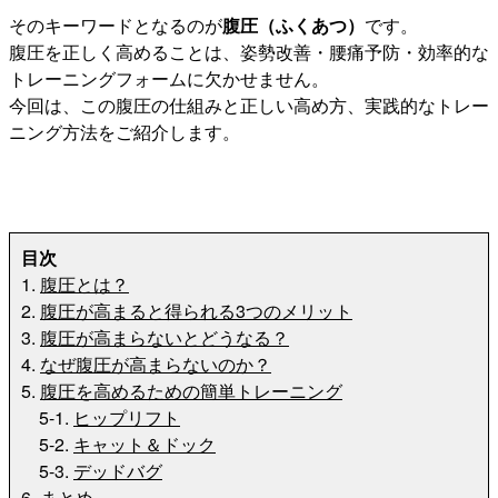
そのキーワードとなるのが
腹圧（ふくあつ）
です。
腹圧を正しく高めることは、姿勢改善・腰痛予防・効率的な
トレーニングフォームに欠かせません。
今回は、この腹圧の仕組みと正しい高め方、実践的なトレー
ニング方法をご紹介します。
目次
1.
腹圧とは？
2.
腹圧が高まると得られる3つのメリット
3.
腹圧が高まらないとどうなる？
4.
なぜ腹圧が高まらないのか？
5.
腹圧を高めるための簡単トレーニング
5-1.
ヒップリフト
5-2.
キャット＆ドック
5-3.
デッドバグ
6.
まとめ