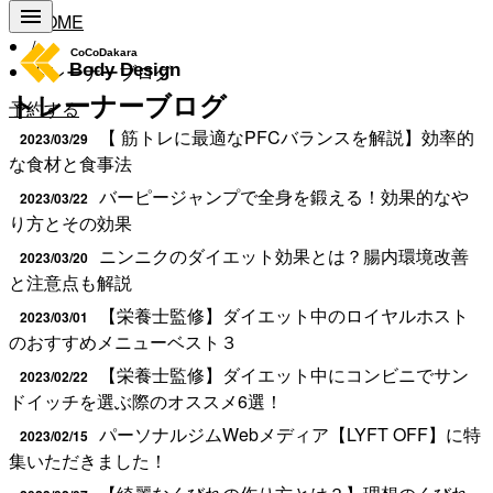
HOME
/
トレーナーブログ
トレーナーブログ
予約する
【 筋トレに最適なPFCバランスを解説】効率的
2023/03/29
な食材と食事法
バーピージャンプで全身を鍛える！効果的なや
2023/03/22
り方とその効果
ニンニクのダイエット効果とは？腸内環境改善
2023/03/20
と注意点も解説
【栄養士監修】ダイエット中のロイヤルホスト
2023/03/01
のおすすめメニューベスト３
【栄養士監修】ダイエット中にコンビニでサン
2023/02/22
ドイッチを選ぶ際のオススメ6選！
パーソナルジムWebメディア【LYFT OFF】に特
2023/02/15
集いただきました！