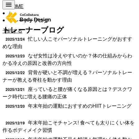
HOME
/
トレーナーブログ
トレーナーブログ
予約する
忙しい人こそパーソナルトレーニングがおすす
2025/12/24
めな理由
なぜ女性は冷えやすいのか？体の仕組みからわ
2025/12/23
かる冷えの原因と改善の方向性
背骨が硬いと不調が増える？パーソナルトレー
2025/12/22
ナーが教える脊柱を動かす理由
座っていると腰が痛くなる原因とは？デスクワ
2025/12/21
ーク時代に増える腰痛の正体
年末年始の運動におすすめのHIITトレーニング
2025/12/20
年末年始こそチャンス! 食べても太りにくい体を
2025/12/19
作るボディメイク習慣