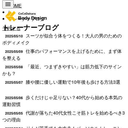
HOME
/
トレーナーブログ
トレーナーブログ
予約する
スーツが似合う体をつくる！大人の男のための
2025/05/10
ボディメイク
仕事のパフォーマンスを上げるために、まず体
2025/05/09
を整える
「最近、つまずきやすい」は筋力低下のサイン
2025/05/08
かも？
膝や腰に優しい運動で10年後も歩ける方法3選
2025/05/07
歩くだけじゃ足りない？40代から始める本気の
2025/05/06
運動習慣
代謝が落ちた40代女性こそ筋トレを始めるべき3
2025/05/05
つの理由