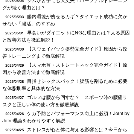
ジムが苦手でも大丈夫！パーソナルトレーニン
2025/05/04
グが続く理由とは？
腸内環境が痩せるカギ？ダイエット成功に欠か
2025/05/03
せない「腸活」のすすめ
早食いがダイエットにNGな理由とは？太る原因
2025/05/01
と改善方法を徹底解説！
【スウェイバック姿勢完全ガイド】原因から改
2025/04/30
善トレーニングまで徹底解説！
【スマホ首・ストレートネック完全ガイド】原
2025/04/29
因から改善方法まで徹底解説！
目指せシックスパック！腹筋を割るために必要
2025/04/28
な体脂肪率と具体的な方法
ゴルフは腰から回すな？！スポーツ時の腰痛リ
2025/04/27
スクと正しい体の使い方を徹底解説
ケガ予防とパフォーマンス向上に必須！Joint by
2025/04/26
Joint理論をわかりやすく解説
ストレスが心と体に与える影響とは？今日から
2025/04/25